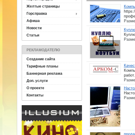
Желтые страницы
Компь
https
Горсправка
профе
Афиша
Разме
Новости
Куплю
Куплю
Статьи
Разме
РЕКЛАМОДАТЕЛЮ
Создание сайта
Качес
Тарифные планы
Компь
Баннерная реклама
работ.
Разме
Доп. услуги
О проекте
Насто
Насто
Контакты
Разме
прода