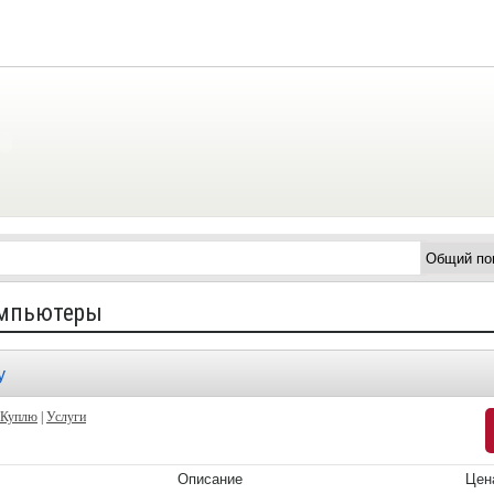
омпьютеры
у
Куплю
|
Услуги
Описание
Цен