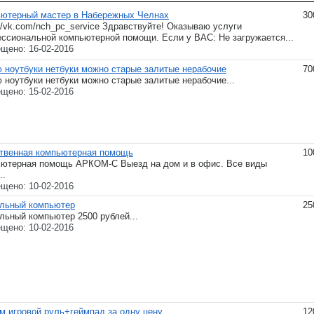
ютерный мастер в Набережных Челнах
30
://vk.com/nch_pc_service Здравствуйте! Оказываю услуги
ссиональной компьютерной помощи. Если у ВАС: Не загружается...
щено: 16-02-2016
 ноутбуки нетбуки можно старые залитые нерабочие
70
 ноутбуки нетбуки можно старые залитые нерабочие...
щено: 15-02-2016
твенная компьютерная помощь
10
ютерная помощь АРКОМ-С Выезд на дом и в офис. Все виды
..
щено: 10-02-2016
льный компьютер
25
льный компьютер 2500 рублей...
щено: 10-02-2016
м игровой руль+геймпад за одну цену
12