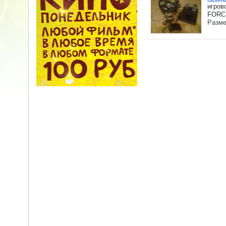
игров
FORCE
Разме